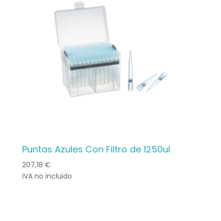
plus
ancien
Puntas Azules Con Filtro de 1250ul
207,18
€
IVA no incluido