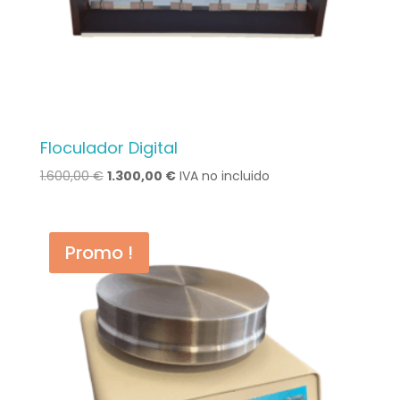
Floculador Digital
Le
Le
1.600,00
€
1.300,00
€
IVA no incluido
prix
prix
initial
actuel
était :
est :
Promo !
1.600,00 €.
1.300,00 €.