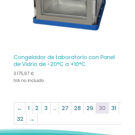
Congelador de Laboratorio con Panel
de Vidrio de -20°C a +10°C
3.175,97
€
IVA no incluido
←
1
2
3
…
27
28
29
30
31
32
→