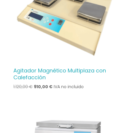
Agitador Magnético Multiplaza con
Calefacción
Le
Le
1.120,00
€
910,00
€
IVA no incluido
prix
prix
initial
actuel
était :
est :
1.120,00 €.
910,00 €.