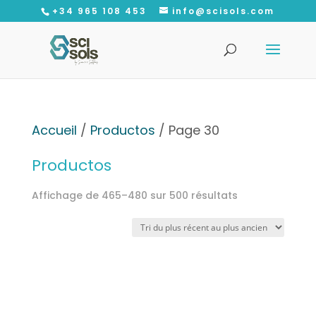
+34 965 108 453
info@scisols.com
Recherche
de
produits
Accueil
/
Productos
/ Page 30
Productos
Trié
Affichage de 465–480 sur 500 résultats
du
plus
récent
au