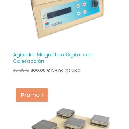
Agitador Magnético Digital con
Calefacción
Le
Le
351,00
€
300,00
€
IVA no incluido
prix
prix
initial
actuel
était :
est :
Promo !
351,00 €.
300,00 €.