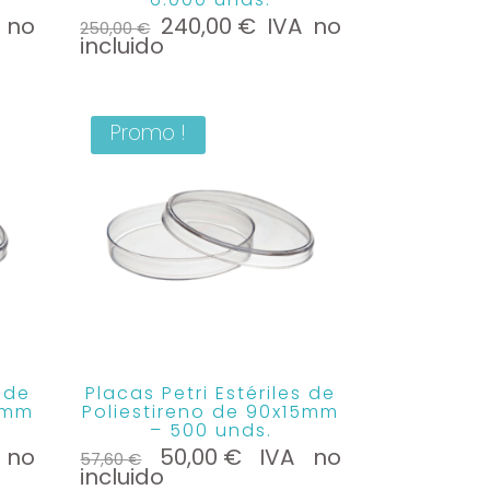
Le
Le
 no
240,00
€
IVA no
250,00
€
prix
prix
incluido
initial
actuel
était :
est :
250,00 €.
240,00 €.
Promo !
s de
Placas Petri Estériles de
15mm
Poliestireno de 90x15mm
– 500 unds.
Le
Le
 no
50,00
€
IVA no
57,60
€
prix
prix
incluido