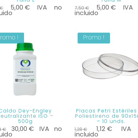
Le
Le
Le
Le
5,00
€
IVA no
5,00
€
IVA
€
7,50
€
prix
prix
prix
prix
luido
incluido
initial
actuel
initial
actuel
était :
est :
était :
est :
7,50 €.
5,00 €.
7,50 €.
5,00 €.
Promo !
Promo !
Caldo Dey-Engley
Placas Petri Estérile
eutralizante ISO –
Poliestireno de 90x
500g
– 10 unds.
Le
Le
Le
Le
30,00
€
IVA no
1,12
€
IVA
4
€
1,28
€
prix
prix
prix
prix
luido
incluido