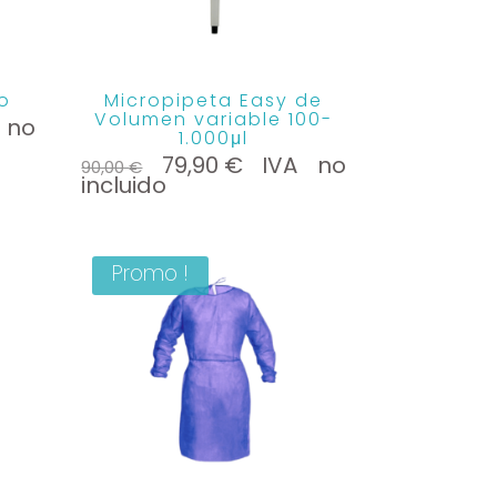
o
Micropipeta Easy de
Volumen variable 100-
 no
1.000μl
el
Le
Le
79,90
€
IVA no
90,00
€
prix
prix
incluido
00 €.
initial
actuel
était :
est :
90,00 €.
79,90 €.
Promo !