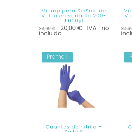
Micropipeta SciSols de
Mi
Volumen variable 200-
Vo
1.000μl
Le
Le
20,00
€
IVA no
34,99
€
34,9
prix
prix
incluido
inc
initial
actuel
était :
est :
34,99 €.
20,00 €.
Promo !
Guantes de nitrilo –
G
Talla S