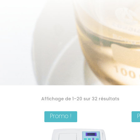
Trié
Affichage de 1–20 sur 32 résultats
du
Promo !
plus
récent
au