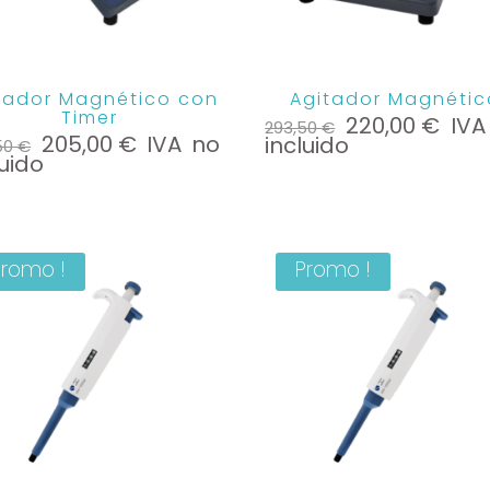
tador Magnético con
Agitador Magnétic
Timer
Le
Le
220,00
€
IVA
293,50
€
Le
Le
prix
prix
205,00
€
IVA no
incluido
50
€
prix
prix
initial
actu
luido
initial
actuel
était :
est :
était :
est :
293,50 €.
220,
333,50 €.
205,00 €.
Promo !
Promo !