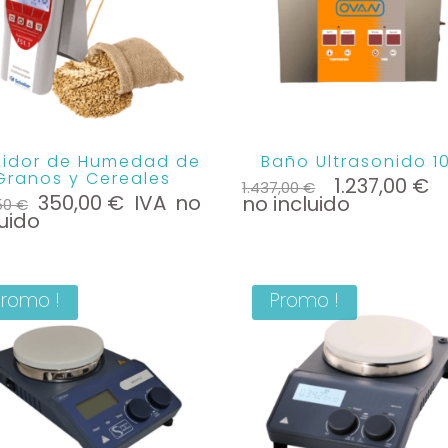
idor de Humedad de
Baño Ultrasonido 10
Granos y Cereales
Le
L
1.237,00
€
1.437,00
€
Le
Le
prix
pr
350,00
€
IVA no
no incluido
50
€
prix
prix
initial
a
luido
initial
actuel
était :
es
était :
est :
1.437,00 €.
1.
369,50 €.
350,00 €.
Promo !
Promo !