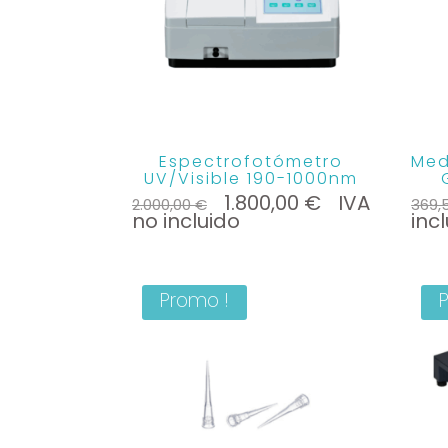
plus
ancien
Espectrofotómetro
Med
UV/Visible 190-1000nm
Le
Le
1.800,00
€
IVA
2.000,00
€
369,
prix
prix
no incluido
inc
initial
actuel
était :
est :
2.000,00 €.
1.800,00 €.
Promo !