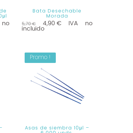
 de
Bata Desechable
0μl
Morada
Le
Le
 no
4,90
€
IVA no
5,70
€
prix
prix
incluido
l
initial
actuel
était :
est :
€.
5,70 €.
4,90 €.
Promo !
–
Asas de siembra 10μl –
6.000 unds.