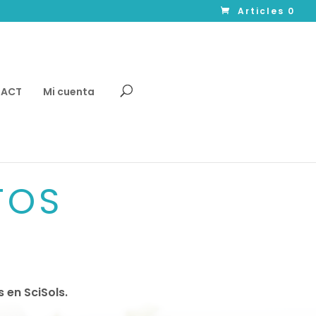
Articles 0
TACT
Mi cuenta
TOS
en SciSols.