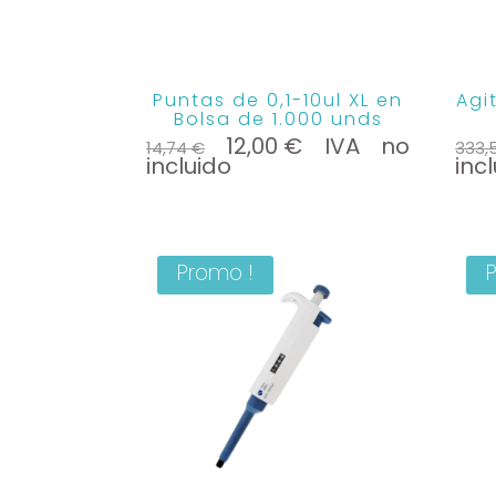
Puntas de 0,1-10ul XL en
Agi
Bolsa de 1.000 unds
Le
Le
12,00
€
IVA no
14,74
€
333,
prix
prix
incluido
inc
initial
actuel
était :
est :
14,74 €.
12,00 €.
Promo !