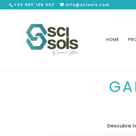
+34 965 108 453
info@scisols.com
HOME
PR
GA
Descubre t