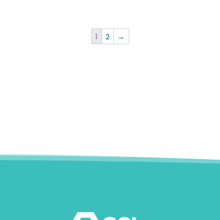
initial
actuel
initial
actuel
était :
est :
était :
est :
53,04 €.
30,00 €.
1,28 €.
1,12 €.
1
2
→