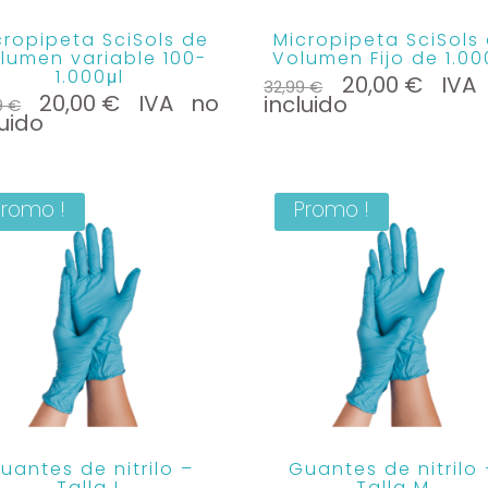
cropipeta SciSols de
Micropipeta SciSols
lumen variable 100-
Volumen Fijo de 1.00
1.000μl
Le
Le
20,00
€
IVA
32,99
€
Le
Le
prix
prix
20,00
€
IVA no
incluido
9
€
prix
prix
initial
actue
luido
initial
actuel
était :
est :
était :
est :
32,99 €.
20,00 
34,99 €.
20,00 €.
Promo !
Promo !
uantes de nitrilo –
Guantes de nitrilo 
Talla L
Talla M