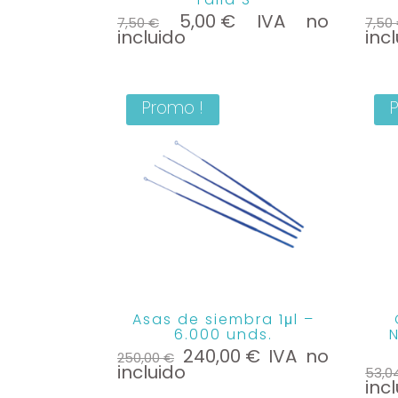
Le
Le
5,00
€
IVA no
7,50
€
7,50
prix
prix
incluido
inc
initial
actuel
était :
est :
7,50 €.
5,00 €.
Promo !
Asas de siembra 1μl –
6.000 unds.
N
Le
Le
240,00
€
IVA no
250,00
€
prix
prix
incluido
53,0
initial
actuel
inc