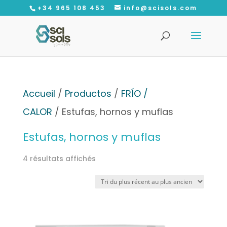
+34 965 108 453
info@scisols.com
Recherche
de
produits
Accueil
/
Productos
/
FRÍO /
CALOR
/ Estufas, hornos y muflas
Estufas, hornos y muflas
Trié
4 résultats affichés
du
plus
récent