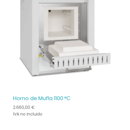
au
plus
ancien
Horno de Mufla 1100 °C
2.660,00
€
IVA no incluido