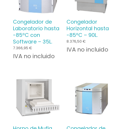
Congelador de
Congelador
Laboratorio hasta
Horizontal hasta
-85ºC con
-85ºC – 90L.
Software – 35L.
8.376,50
€
7.366,95
€
IVA no incluido
IVA no incluido
Horno de Mufla
Congelador de