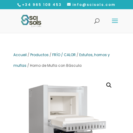
+34 965 108 453
info@scisols.com
Recherche
de
produits
Accueil
/
Productos
/
FRÍO / CALOR
/
Estufas, hornos y
muflas
/ Horno de Mufla con Báscula