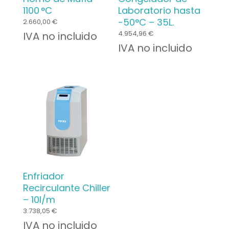
1100 °C
Laboratorio hasta
-50°C – 35L.
2.660,00
€
4.954,96
€
IVA no incluido
IVA no incluido
Enfriador
Recirculante Chiller
– 10l/m
3.738,05
€
IVA no incluido