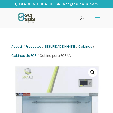
+34 965 108 453
info@scisols.com
Recherche
de
produits
Accueil
/
Productos
/
SEGURIDAD E HIGIENE
/
Cabinas
/
Cabinas de PCR
/ Cabina para PCR UV