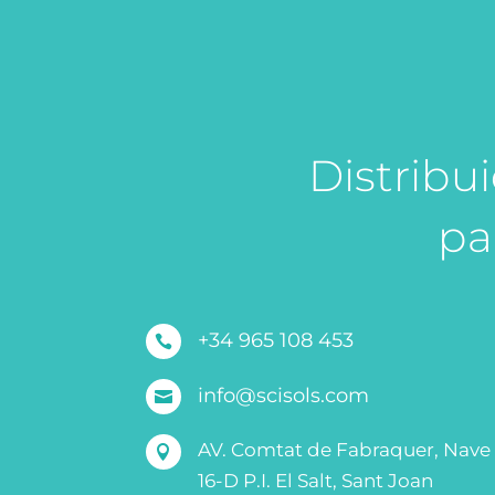
Distribu
pa
+34 965 108 453

info@scisols.com

AV. Comtat de Fabraquer, Nave

16-D P.I. El Salt, Sant Joan