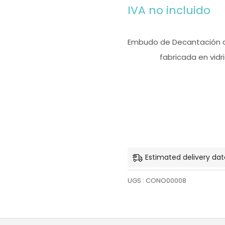
IVA no incluido
Embudo de Decantación c
fabricada en vidr
Estimated delivery date
UGS :
CONO00008