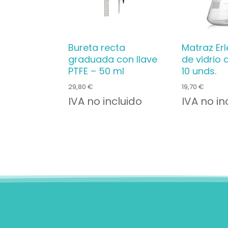
Bureta recta
Matraz Er
graduada con llave
de vidrio
PTFE – 50 ml
10 unds.
29,80
€
19,70
€
IVA no incluido
IVA no in