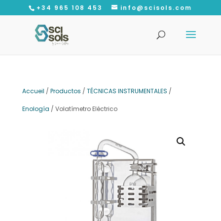
+34 965 108 453
info@scisols.com
Recherche
de
produits
Accueil
/
Productos
/
TÉCNICAS INSTRUMENTALES
/
Enología
/ Volatímetro Eléctrico