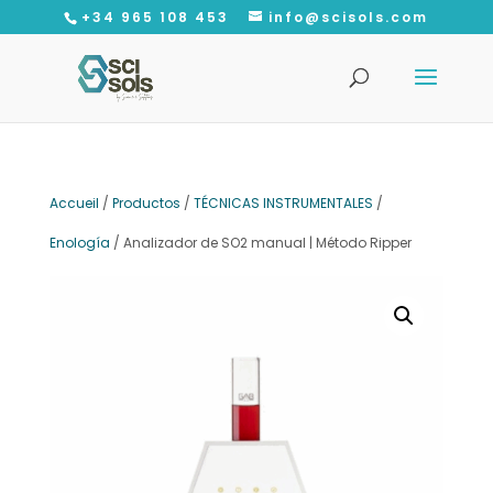
+34 965 108 453
info@scisols.com
Recherche
de
produits
Accueil
/
Productos
/
TÉCNICAS INSTRUMENTALES
/
Enología
/ Analizador de SO2 manual | Método Ripper