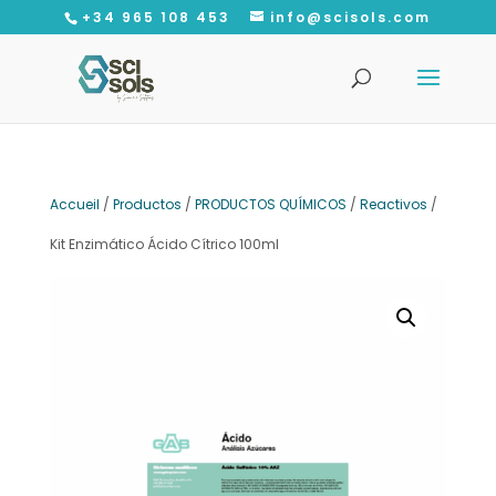
+34 965 108 453
info@scisols.com
Recherche
de
produits
Accueil
/
Productos
/
PRODUCTOS QUÍMICOS
/
Reactivos
/
Kit Enzimático Ácido Cítrico 100ml