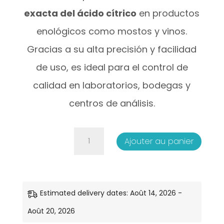
exacta del ácido cítrico
en productos
enológicos como mostos y vinos.
Gracias a su alta precisión y facilidad
de uso, es ideal para el control de
calidad en laboratorios, bodegas y
centros de análisis.
quantité
Ajouter au panier
de
Kit
Enzimático
Estimated delivery dates: Août 14, 2026 -
Ácido
Août 20, 2026