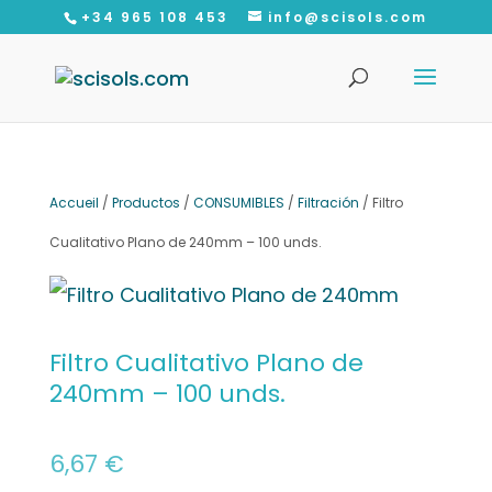
+34 965 108 453
info@scisols.com
Recherche
de
produits
Accueil
/
Productos
/
CONSUMIBLES
/
Filtración
/ Filtro
Cualitativo Plano de 240mm – 100 unds.
Filtro Cualitativo Plano de
240mm – 100 unds.
6,67
€