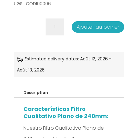
UGS :
CODI00006
quantité
Ajouter au panier
de
Filtro
Cualitativo
Estimated delivery dates: Août 12, 2026 -
Plano
Août 13, 2026
de
240mm
Description
-
Características Filtro
100
Cualitativo Plano de 240mm:
unds.
Nuestro Filtro Cualitativo Plano de