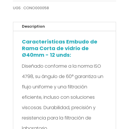
Rama
UGS :
CONO000058
Corta
de
Description
vidrio
Características Embudo de
de
Rama Corta de vidrio de
Ø40mm
Ø40mm - 12 unds:
-
Diseñado conforme a la norma ISO
12
4798, su ángulo de 60° garantiza un
unds
flujo uniforme y una filtración
eficiente, incluso con soluciones
viscosas. Durabilidad, precisión y
resistencia para la filtración de
laboratorio.