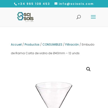
+34 965 108 453
info@scisols.com
Recherche
de
produits
Accueil
/
Productos
/
CONSUMIBLES
/
Filtración
/ Embudo
de Rama Corta de vidrio de Ø40mm – 12 unds