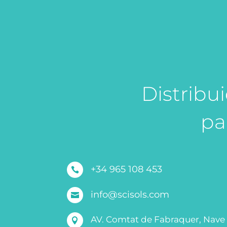
Distribu
pa
+34 965 108 453

info@scisols.com

AV. Comtat de Fabraquer, Nave
