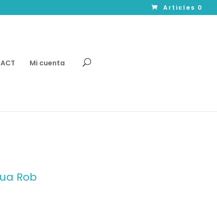
Articles 0
TACT
Mi cuenta
gua Rob