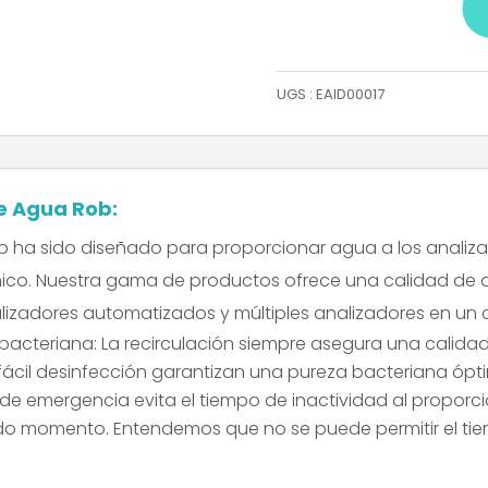
UGS :
EAID00017
de Agua Rob:
b ha sido diseñado para proporcionar agua a los analiza
ínico. Nuestra gama de productos ofrece una calidad de
lizadores automatizados y múltiples analizadores en un ci
 bacteriana:
La recirculación siempre asegura una calida
a fácil desinfección garantizan una pureza bacteriana óp
de emergencia evita el tiempo de inactividad al proporci
do momento. Entendemos que no se puede permitir el tiem