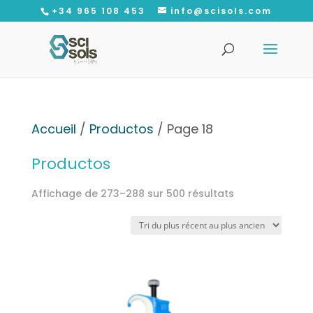
+34 965 108 453
info@scisols.com
Recherche
de
produits
Accueil
/
Productos
/ Page 18
Productos
Trié
Affichage de 273–288 sur 500 résultats
du
plus
récent
au