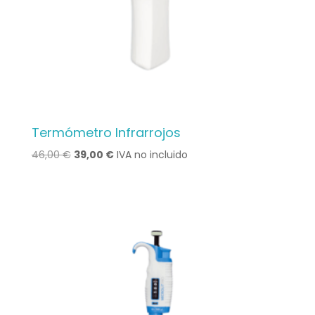
Termómetro Infrarrojos
Le
Le
46,00
€
39,00
€
IVA no incluido
prix
prix
initial
actuel
était :
est :
46,00 €.
39,00 €.