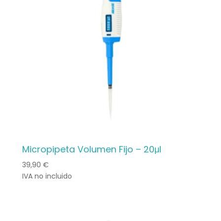
plus
ancien
Micropipeta Volumen Fijo – 20μl
39,90
€
IVA no incluido