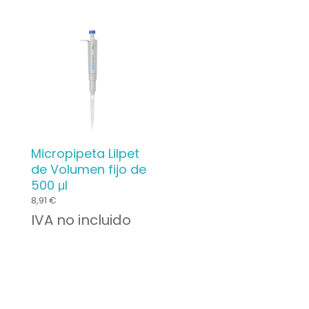
initial
actuel
était :
est :
34,99 €.
20,00 €.
Micropipeta Lilpet
de Volumen fijo de
500 μl
8,91
€
IVA no incluido