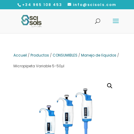
+34 965 108 453
info@scisols.com
Recherche
de
produits
Accueil
/
Productos
/
CONSUMIBLES
/
Manejo de líquidos
/
Micropipeta Variable 5-50μl