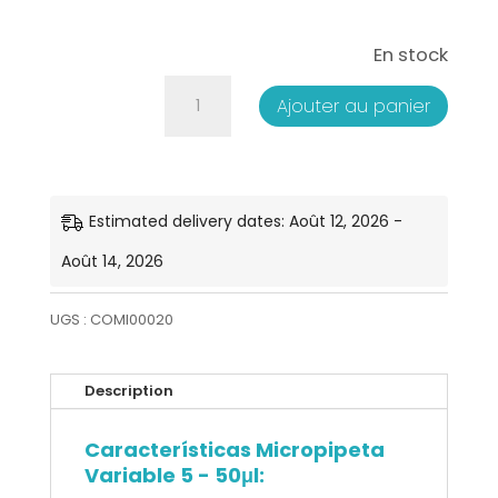
En stock
quantité
Ajouter au panier
de
Micropipeta
Variable
Estimated delivery dates: Août 12, 2026 -
5-
Août 14, 2026
50μl
UGS :
COMI00020
Description
Características Micropipeta
Variable 5 - 50μl: