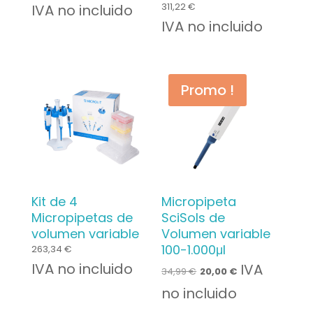
311,22
€
IVA no incluido
IVA no incluido
Promo !
Kit de 4
Micropipeta
Micropipetas de
SciSols de
volumen variable
Volumen variable
100-1.000μl
263,34
€
IVA no incluido
Le
Le
IVA
34,99
€
20,00
€
prix
prix
no incluido