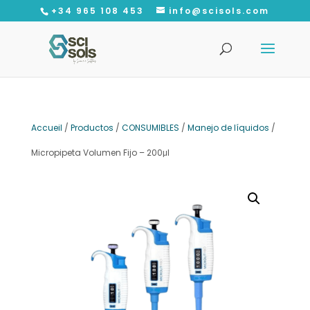
+34 965 108 453
info@scisols.com
Recherche
de
produits
Accueil
/
Productos
/
CONSUMIBLES
/
Manejo de líquidos
/
Micropipeta Volumen Fijo – 200μl