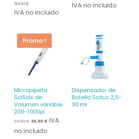
193,51
€
IVA no incluido
IVA no incluido
Promo !
Micropipeta
Dispensador de
SciSols de
Botella Scitus 2,5-
Volumen variable
30 ml
200-1.000μl
Le
Le
IVA
34,99
€
20,00
€
prix
prix
no incluido