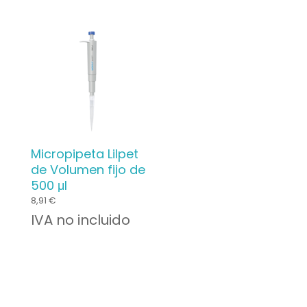
initial
actuel
était :
est :
34,99 €.
20,00 €.
Micropipeta Lilpet
de Volumen fijo de
500 μl
8,91
€
IVA no incluido