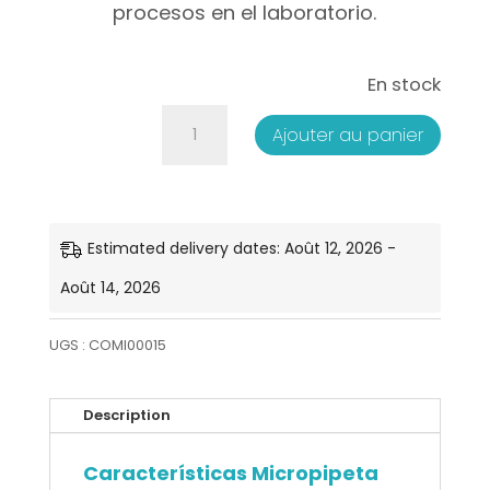
procesos en el laboratorio.
En stock
quantité
Ajouter au panier
de
Micropipeta
Volumen
Estimated delivery dates: Août 12, 2026 -
Fijo
Août 14, 2026
-
UGS :
COMI00015
200μl
Description
Características Micropipeta