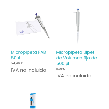
était :
est :
34,99 €.
20,00 €.
Micropipeta FAB
Micropipeta Lilpet
50μl
de Volumen fijo de
500 μl
54,46
€
8,91
€
IVA no incluido
IVA no incluido