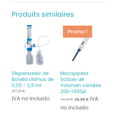
Produits similaires
Promo !
Dispensador de
Micropipeta
Botella Ultimus de
SciSols de
0,25 – 2,5 ml
Volumen variable
200-1.000μl
317,20
€
IVA no incluido
Le
Le
IVA
34,99
€
20,00
€
prix
prix
no incluido
initial
actuel