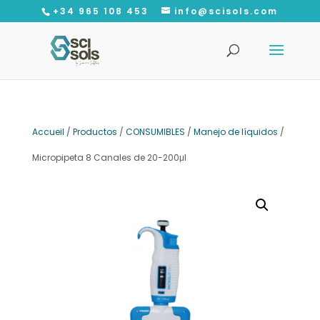
+34 965 108 453
info@scisols.com
Recherche
de
produits
Accueil
/
Productos
/
CONSUMIBLES
/
Manejo de líquidos
/
Micropipeta 8 Canales de 20-200μl