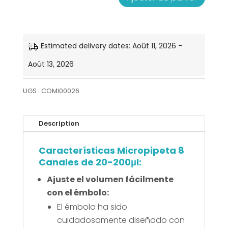
quantité
de
Micropipeta
Estimated delivery dates: Août 11, 2026 -
8
Août 13, 2026
Canales
UGS :
COMI00026
de
20-
Description
200μl
Características Micropipeta 8
Canales de 20-200μl:
Ajuste el volumen fácilmente
con el émbolo:
El émbolo ha sido
cuidadosamente diseñado con