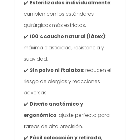
✔️
Esterilizados individualmente
:
cumplen con los estándares
quirúrgicos más estrictos.
✔️
100% caucho natural (látex)
:
máxima elasticidad, resistencia y
suavidad.
✔️
Sin polvo ni ftalatos
: reducen el
riesgo de alergias y reacciones
adversas.
✔️
Diseño anatómico y
ergonómico
: ajuste perfecto para
tareas de alta precisión.
✔️
Fácil colocación y retirada
,