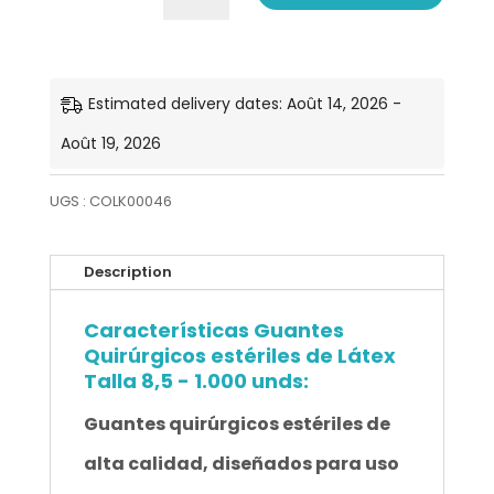
de
Guantes
Quirúrgicos
Estimated delivery dates: Août 14, 2026 -
estériles
Août 19, 2026
de
UGS :
COLK00046
Látex
Talla
Description
8,5
Características Guantes
-
Quirúrgicos estériles de Látex
1.000
Talla 8,5 - 1.000 unds:
unds
Guantes quirúrgicos estériles de
alta calidad, diseñados para uso