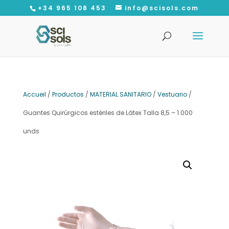
+34 965 108 453
info@scisols.com
Recherche
de
produits
Accueil
/
Productos
/
MATERIAL SANITARIO
/
Vestuario
/
Guantes Quirúrgicos estériles de Látex Talla 8,5 – 1.000
unds