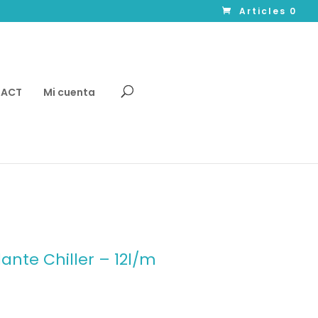
Articles 0
TACT
Mi cuenta
lante Chiller – 12l/m