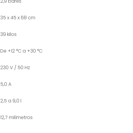
2,9 bares
35 x 45 x 68 cm
39 kilos
De +12 °C a +30 °C
230 V / 50 Hz
5,0 A
2,5 a 9,0 l
12,7 milímetros