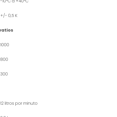
-10°C a +40°C
+/- 0,5 K
vatios
1000
800
300
12 litros por minuto