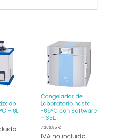
Congelador de
tizado
Laboratorio hasta
C – 8L.
-85ºC con Software
– 35L.
7.366,95
€
cluido
IVA no incluido