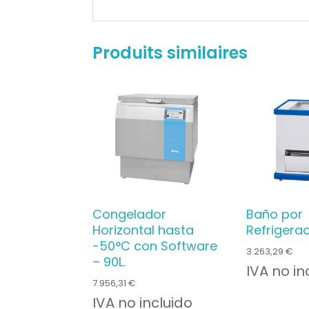
Produits similaires
Congelador
Baño por
Horizontal hasta
Refrigerac
-50°C con Software
3.263,29
€
– 90L.
IVA no in
7.956,31
€
IVA no incluido