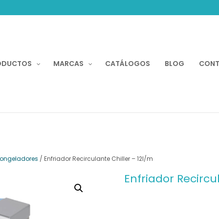
Recherche
de
produits
ODUCTOS
MARCAS
CATÁLOGOS
BLOG
CON
 Congeladores
/ Enfriador Recirculante Chiller – 12l/m
Enfriador Recircu