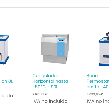
Congelador
Baño
ión 8l.
Horizontal hasta
Termosta
-50°C – 90L.
hasta -40°
7.192,33
€
3.699,85
€
cluido
IVA no incluido
IVA no in