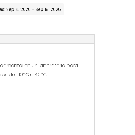
Recirculante
es: Sep 4, 2026 - Sep 18, 2026
Chiller
-
12l/m
fundamental en un laboratorio para
as de -10ºC a 40ºC.