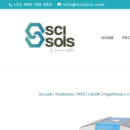
+34 965 108 453
info@scisols.com
HOME
PR
Accueil
/
Productos
/
FRÍO / CALOR
/
Frigoríficos y