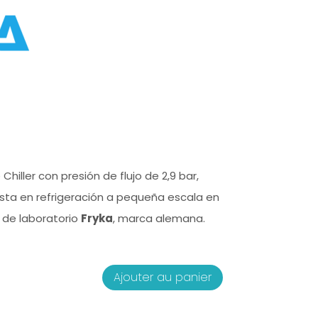
 Chiller con presión de flujo de 2,9 bar,
ista en refrigeración a pequeña escala en
y de laboratorio
Fryka
, marca alemana.
quantité
Ajouter au panier
de
Enfriador