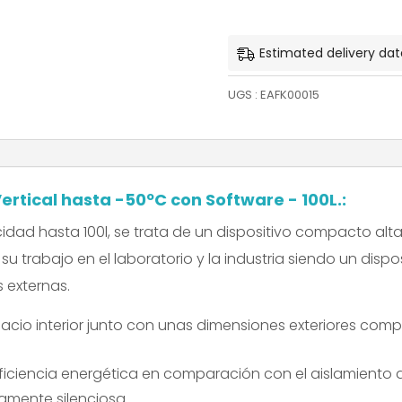
Estimated delivery dat
UGS :
EAFK00015
rtical hasta -50ºC con Software - 100L.:
idad hasta 100l, se trata de un dispositivo compacto alt
su trabajo en el laboratorio y la industria siendo un dispo
 externas.
io interior junto con unas dimensiones exteriores comp
 eficiencia energética en comparación con el aislamient
amente silenciosa.