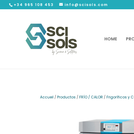
+34 965 108 453
info@scisols.com
HOME
PR
Accueil
/
Productos
/
FRÍO / CALOR
/
Frigoríficos y