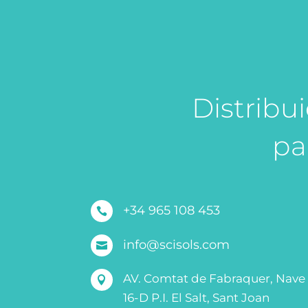
Distribu
pa
+34 965 108 453

info@scisols.com

AV. Comtat de Fabraquer, Nave

16-D P.I. El Salt, Sant Joan