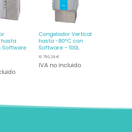
or
Congelador Vertical
 hasta
hasta -80ºC con
 Software
Software – 100L.
10.750,29
€
IVA no incluido
cluido