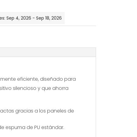
Congelador
Vertical
es: Sep 4, 2026 - Sep 18, 2026
hasta
-50ºC
con
Software
-
100L.
amente eficiente, diseñado para
sitivo silencioso y que ahorra
actas gracias a los paneles de
o de espuma de PU estándar.