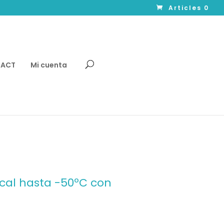
Articles 0
TACT
Mi cuenta
cal hasta -50ºC con