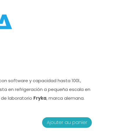
con software y capacidad hasta 100l.,
ista en refrigeración a pequeña escala en
y de laboratorio
Fryka
, marca alemana.
quantité
Ajouter au panier
de