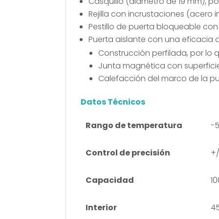
Casquillo (diámetro de 19 mm), po
Rejilla con incrustaciones (acero i
Pestillo de puerta bloqueable co
Puerta aislante con una eficacia 
Construcción perfilada, por lo q
Junta magnética con superficie
Calefacción del marco de la pu
Datos Técnicos
Rango de temperatura
-5
Control de precisión
+/
Capacidad
10
Interior
45