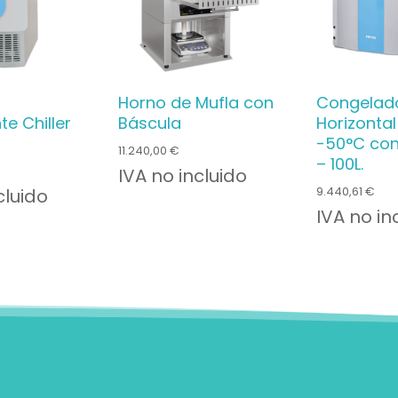
Horno de Mufla con
Congelad
te Chiller
Báscula
Horizontal
-50°C con
11.240,00
€
– 100L.
IVA no incluido
9.440,61
€
cluido
IVA no in