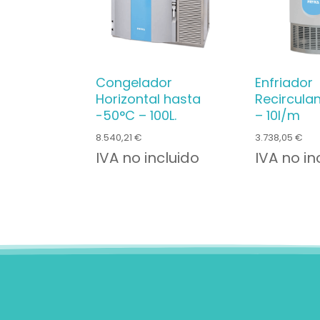
Congelador
Enfriador
Horizontal hasta
Recirculan
-50°C – 100L.
– 10l/m
8.540,21
€
3.738,05
€
IVA no incluido
IVA no in