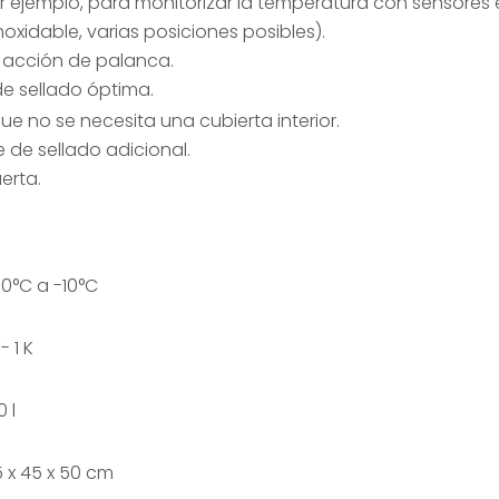
r ejemplo, para monitorizar la temperatura con sensores 
noxidable, varias posiciones posibles).
n acción de palanca.
de sellado óptima.
ue no se necesita una cubierta interior.
 de sellado adicional.
erta.
0°C a -10°C
- 1 K
0 l
 x 45 x 50 cm