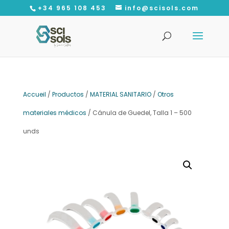
+34 965 108 453
info@scisols.com
Recherche
de
produits
Accueil
/
Productos
/
MATERIAL SANITARIO
/
Otros
materiales médicos
/ Cánula de Guedel, Talla 1 – 500
unds