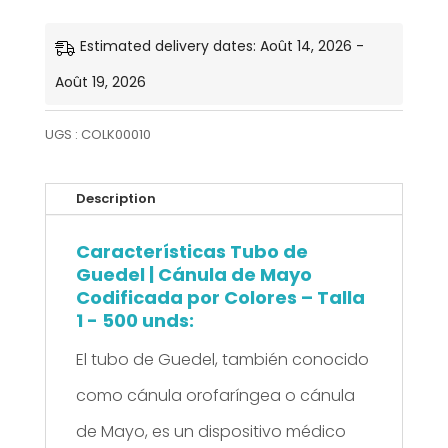
Cánula
de
Estimated delivery dates: Août 14, 2026 -
Guedel,
Août 19, 2026
Talla
UGS :
COLK00010
1
-
Description
500
Características Tubo de
unds
Guedel | Cánula de Mayo
Codificada por Colores – Talla
1 - 500 unds:
El tubo de Guedel, también conocido
como cánula orofaríngea o cánula
de Mayo, es un dispositivo médico