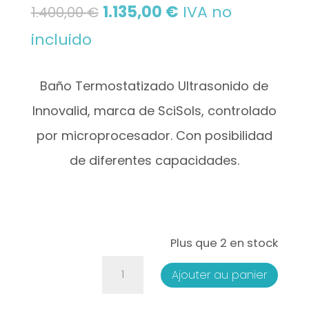
Le
Le
1.135,00
€
IVA no
1.400,00
€
prix
prix
incluido
initial
actuel
Baño Termostatizado Ultrasonido de
était :
est :
Innovalid, marca de SciSols, controlado
1.400,00 €.
1.135,00 €.
por microprocesador. Con posibilidad
de diferentes capacidades.
Plus que 2 en stock
quantité
Ajouter au panier
de