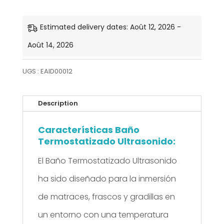
Baño
Termostatizado
Estimated delivery dates: Août 12, 2026 -
Ultrasonido
Août 14, 2026
UGS :
EAID00012
Description
Características Baño
Termostatizado Ultrasonido:
El Baño Termostatizado Ultrasonido
ha sido diseñado para la inmersión
de matraces, frascos y gradillas en
un entorno con una temperatura