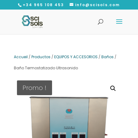
+34 965 108 453
info@scisols.com
Recherche
de
produits
Accueil
/
Productos
/
EQUIPOS Y ACCESORIOS
/
Baños
/
Baño Termostatizado Ultrasonido
Promo !