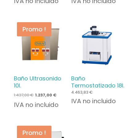
IVA no incluido
IVA no incluido
Promo !
Baño Ultrasonido
Baño
10l.
Termostatizado 18l.
4.463,83
€
Le
Le
1.437,00
€
1.237,00
€
IVA no incluido
prix
prix
IVA no incluido
initial
actuel
était :
est :
Promo !
1.437,00 €.
1.237,00 €.