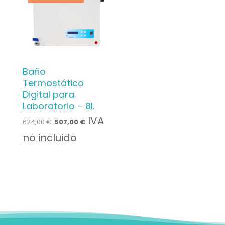
Baño
Termostático
Digital para
Laboratorio – 8l.
Le
Le
IVA
624,00
€
507,00
€
prix
prix
no incluido
initial
actuel
était :
est :
624,00 €.
507,00 €.