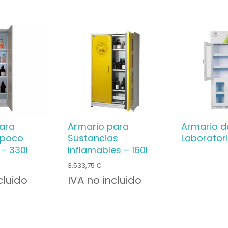
ara
Armario para
Armario d
 poco
Sustancias
Laborator
 – 330l
Inflamables – 160l
3.533,75
€
cluido
IVA no incluido