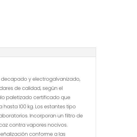
para
Químicos,
Ácidos
y
Bases
-
357l
o decapado y electrogalvanizado,
dares de calidad, según el
lo paletizado certificado que
 hasta 100 kg. Los estantes tipo
oratorios. Incorporan un filtro de
caz contra vapores nocivos.
señalización conforme a las