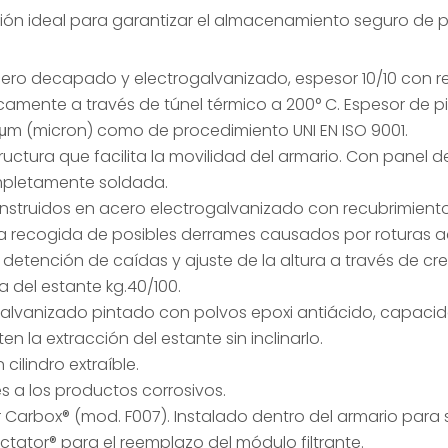
ión ideal para garantizar el almacenamiento seguro de p
ro decapado y electrogalvanizado, espesor 10/10 con re
icamente a través de túnel térmico a 200° C. Espesor de
μm (micron) como de procedimiento UNI EN ISO 9001.
tructura que facilita la movilidad del armario.
Con panel d
pletamente soldada.
struidos en acero electrogalvanizado con recubrimiento 
a recogida de posibles derrames causados por roturas ac
 detención de caídas y ajuste de la altura a través de c
a del estante kg.40/100.
galvanizado pintado con polvos epoxi antiácido, capacidad
n la extracción del estante sin inclinarlo.
cilindro extraíble.
s a los productos corrosivos.
r Carbox® (mod. F007). Instalado dentro del armario para
ctator® para el reemplazo del módulo filtrante.