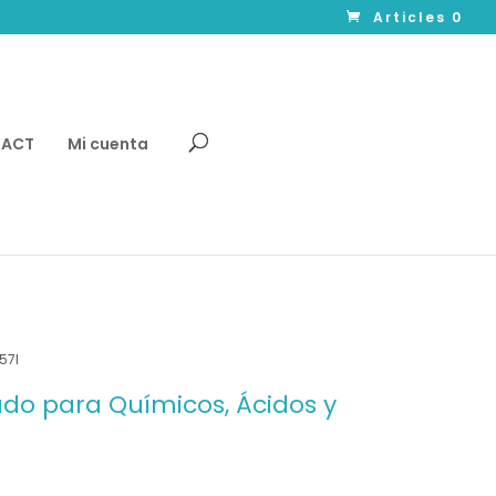
Articles 0
TACT
Mi cuenta
57l
ado para Químicos, Ácidos y