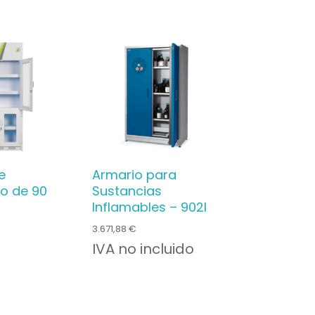
e
Armario para
io de 90
Sustancias
Inflamables – 902l
3.671,88
€
IVA no incluido