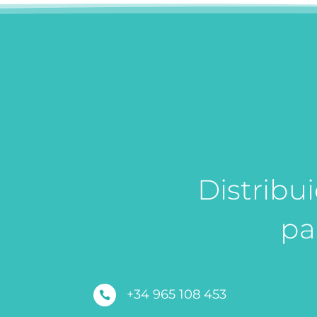
Distribu
pa
+34 965 108 453
