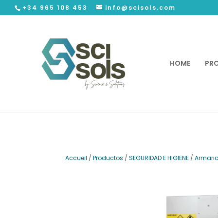
+34 965 108 453
info@scisols.com
HOME
PR
Accueil
/
Productos
/
SEGURIDAD E HIGIENE
/
Armari