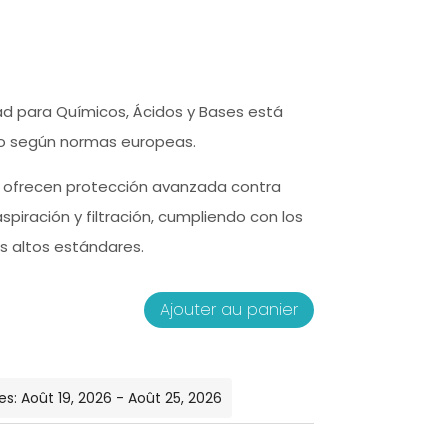
ad para Químicos, Ácidos y Bases está
do según normas europeas.
s ofrecen protección avanzada contra
piración y filtración
, cumpliendo con los
 altos estándares.
Ajouter au panier
quantité
de
Armario
s: Août 19, 2026 - Août 25, 2026
con
filtrado