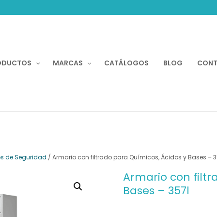
Recherche
de
produits
ODUCTOS
MARCAS
CATÁLOGOS
BLOG
CON
os de Seguridad
/ Armario con filtrado para Químicos, Ácidos y Bases – 3
Armario con filtr
Bases – 357l