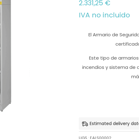
2.331,25
€
IVA no incluido
El Armario de Segurid
certifica
Este tipo de armario
incendios y
sistema de as
más
Estimated delivery date
UGS :
EALS00002