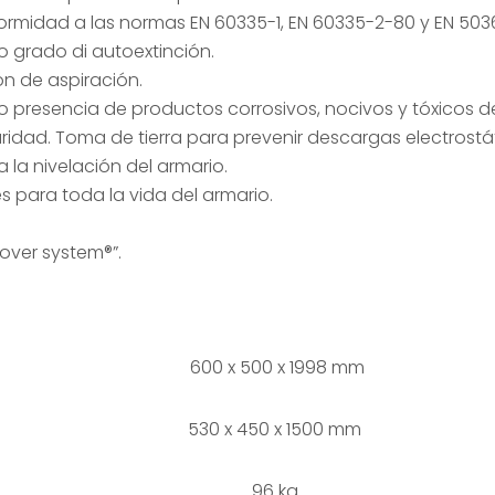
ormidad a las normas EN 60335-1, EN 60335-2-80 y EN 503
o grado di autoextinción.
n de aspiración.
ro presencia de productos corrosivos, nocivos y tóxicos 
uridad. Toma de tierra para prevenir descargas electrostá
 la nivelación del armario.
s para toda la vida del armario.
 over system®”.
600 x 500 x 1998 mm
530 x 450 x 1500 mm
96 kg